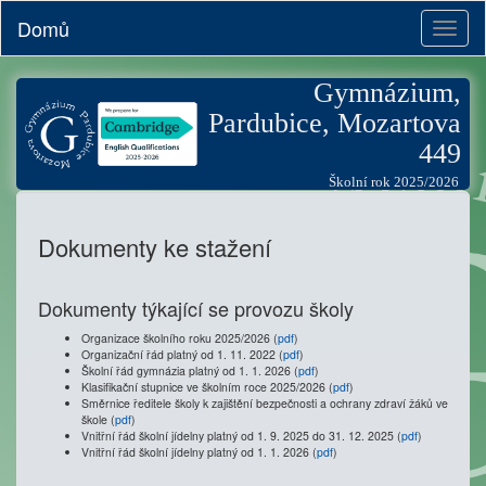
Domů
Toggl
naviga
Gymnázium,
Pardubice, Mozartova
449
Školní rok 2025/2026
Dokumenty ke stažení
Dokumenty týkající se provozu školy
Organizace školního roku 2025/2026
(
pdf
)
Organizační řád platný od 1. 11. 2022 (
pdf
)
Školní řád gymnázia platný od 1. 1. 2026 (
pdf
)
Klasifikační stupnice ve školním roce 2025/2026 (
pdf
)
Směrnice ředitele školy k zajištění bezpečnosti a ochrany zdraví žáků ve
škole (
pdf
)
Vnitřní řád školní jídelny platný od 1. 9. 2025 do 31. 12. 2025 (
pdf
)
Vnitřní řád školní jídelny platný od 1. 1. 2026 (
pdf
)