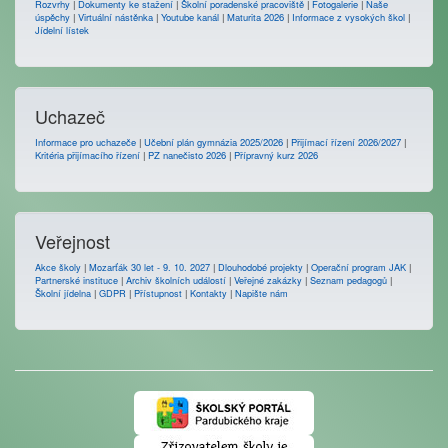
Rozvrhy
|
Dokumenty ke stažení
|
Školní poradenské pracoviště
|
Fotogalerie
|
Naše
úspěchy
|
Virtuální nástěnka
|
Youtube kanál
|
Maturita 2026
|
Informace z vysokých škol
|
Jídelní lístek
Uchazeč
Informace pro uchazeče
|
Učební plán gymnázia 2025/2026
|
Přijímací řízení 2026/2027
|
Kritéria přijímacího řízení
|
PZ nanečisto 2026
|
Přípravný kurz 2026
Veřejnost
Akce školy
|
Mozarťák 30 let - 9. 10. 2027
|
Dlouhodobé projekty
|
Operační program JAK
|
Partnerské instituce
|
Archiv školních událostí
|
Veřejné zakázky
|
Seznam pedagogů
|
Školní jídelna
|
GDPR
|
Přístupnost
|
Kontakty
|
Napište nám