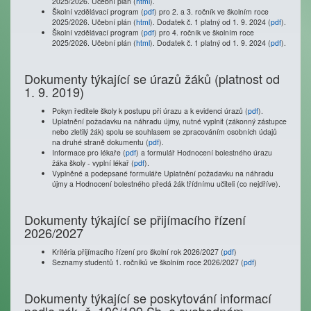
2025/2026. Učební plán (
html
).
Školní vzdělávací program
(
pdf
) pro 2. a 3. ročník ve školním roce
2025/2026. Učební plán (
html
). Dodatek č. 1 platný od 1. 9. 2024 (
pdf
).
Školní vzdělávací program
(
pdf
) pro 4. ročník ve školním roce
2025/2026. Učební plán (
html
). Dodatek č. 1 platný od 1. 9. 2024 (
pdf
).
Dokumenty týkající se úrazů žáků (platnost od
1. 9. 2019)
Pokyn ředitele školy k postupu při úrazu a k evidenci úrazů (
pdf
).
Uplatnění požadavku na náhradu újmy, nutné vyplnit (zákonný zástupce
nebo zletilý žák) spolu se souhlasem se zpracováním osobních údajů
na druhé straně dokumentu (
pdf
).
Informace pro lékaře (
pdf
) a formulář Hodnocení bolestného úrazu
žáka školy - vyplní lékař (
pdf
).
Vyplněné a podepsané formuláře Uplatnění požadavku na náhradu
újmy a Hodnocení bolestného předá žák třídnímu učiteli (co nejdříve).
Dokumenty týkající se přijímacího řízení
2026/2027
Kritéria přijímacího řízení pro školní rok 2026/2027 (
pdf
)
Seznamy studentů 1. ročníků ve školním roce 2026/2027 (
pdf
)
Dokumenty týkající se poskytování informací