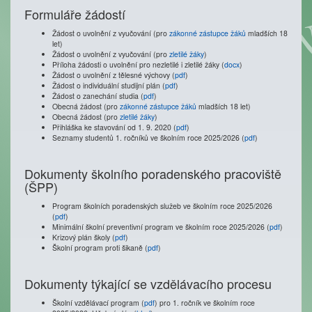
Formuláře žádostí
Žádost o uvolnění z vyučování (pro
zákonné zástupce žáků
mladších 18
let)
Žádost o uvolnění z vyučování (pro
zletilé žáky
)
Příloha žádosti o uvolnění pro nezletilé i zletilé žáky (
docx
)
Žádost o uvolnění z tělesné výchovy (
pdf
)
Žádost o individuální studijní plán (
pdf
)
Žádost o zanechání studia (
pdf
)
Obecná žádost (pro
zákonné zástupce žáků
mladších 18 let)
Obecná žádost (pro
zletilé žáky
)
Přihláška ke stavování od 1. 9. 2020 (
pdf
)
Seznamy studentů 1. ročníků ve školním roce 2025/2026 (
pdf
)
Dokumenty školního poradenského pracoviště
(ŠPP)
Program školních poradenských služeb ve školním roce 2025/2026
(
pdf
)
Minimální školní preventivní program ve školním roce 2025/2026 (
pdf
)
Krizový plán školy (
pdf
)
Školní program proti šikaně (
pdf
)
Dokumenty týkající se vzdělávacího procesu
Školní vzdělávací program
(
pdf
) pro 1. ročník ve školním roce