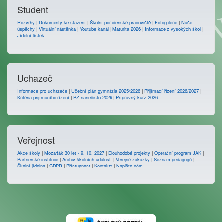
Student
Rozvrhy
|
Dokumenty ke stažení
|
Školní poradenské pracoviště
|
Fotogalerie
|
Naše
úspěchy
|
Virtuální nástěnka
|
Youtube kanál
|
Maturita 2026
|
Informace z vysokých škol
|
Jídelní lístek
Uchazeč
Informace pro uchazeče
|
Učební plán gymnázia 2025/2026
|
Přijímací řízení 2026/2027
|
Kritéria přijímacího řízení
|
PZ nanečisto 2026
|
Přípravný kurz 2026
Veřejnost
Akce školy
|
Mozarťák 30 let - 9. 10. 2027
|
Dlouhodobé projekty
|
Operační program JAK
|
Partnerské instituce
|
Archiv školních událostí
|
Veřejné zakázky
|
Seznam pedagogů
|
Školní jídelna
|
GDPR
|
Přístupnost
|
Kontakty
|
Napište nám