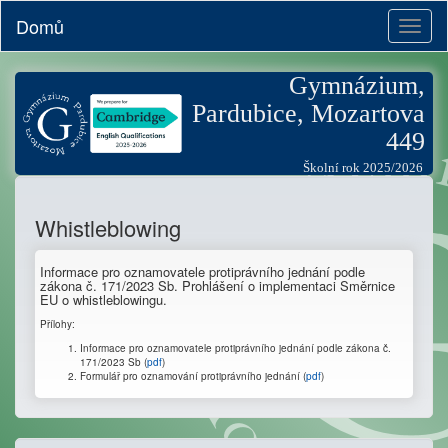
Domů
Toggl
naviga
Gymnázium,
Pardubice, Mozartova
449
Školní rok 2025/2026
Whistleblowing
Informace pro oznamovatele protiprávního jednání podle
zákona č. 171/2023 Sb. Prohlášení o implementaci Směrnice
EU o whistleblowingu.
Přílohy:
Informace pro oznamovatele protiprávního jednání podle zákona č.
171/2023 Sb (
pdf
)
Formulář pro oznamování protiprávního jednání (
pdf
)