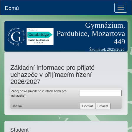
Domů
Toggl
naviga
Gymnázium,
Pardubice, Mozartova
449
Školní rok 2025/2026
Základní informace pro přijaté
uchazeče v přijímacím řízení
2026/2027
Zadej heslo (uvedeno v Informacích pro
uchazeče):
Tlačítka
Student