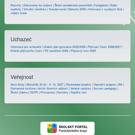
Rozvrhy
|
Dokumenty ke stažení
|
Školní poradenské pracoviště
|
Fotogalerie
|
Naše
úspěchy
|
Virtuální nástěnka
|
Youtube kanál
|
Maturita 2026
|
Informace z vysokých škol
|
Jídelní lístek
Uchazeč
Informace pro uchazeče
|
Učební plán gymnázia 2025/2026
|
Přijímací řízení 2026/2027
|
Kritéria přijímacího řízení
|
PZ nanečisto 2026
|
Přípravný kurz 2026
Veřejnost
Akce školy
|
Mozarťák 30 let - 9. 10. 2027
|
Dlouhodobé projekty
|
Operační program JAK
|
Partnerské instituce
|
Archiv školních událostí
|
Veřejné zakázky
|
Seznam pedagogů
|
Školní jídelna
|
GDPR
|
Přístupnost
|
Kontakty
|
Napište nám