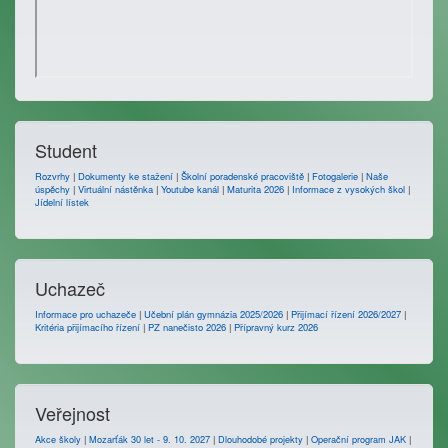
Student
Rozvrhy
|
Dokumenty ke stažení
|
Školní poradenské pracoviště
|
Fotogalerie
|
Naše
úspěchy
|
Virtuální nástěnka
|
Youtube kanál
|
Maturita 2026
|
Informace z vysokých škol
|
Jídelní lístek
Uchazeč
Informace pro uchazeče
|
Učební plán gymnázia 2025/2026
|
Přijímací řízení 2026/2027
|
Kritéria přijímacího řízení
|
PZ nanečisto 2026
|
Přípravný kurz 2026
Veřejnost
Akce školy
|
Mozarťák 30 let - 9. 10. 2027
|
Dlouhodobé projekty
|
Operační program JAK
|