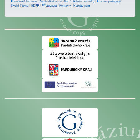
Partnerské instituce
|
Archiv školních událostí
|
Veřejné zakázky
|
Seznam pedagogů
|
Školní jídelna
|
GDPR
|
Přístupnost
|
Kontakty
|
Napište nám