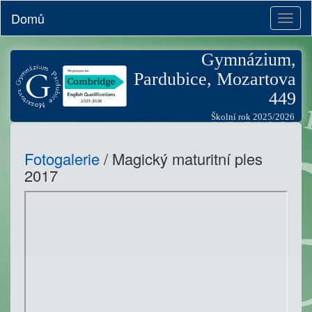
Domů
Toggl
naviga
Gymnázium,
Pardubice, Mozartova
449
Školní rok 2025/2026
Fotogalerie
/ Magický maturitní ples
2017