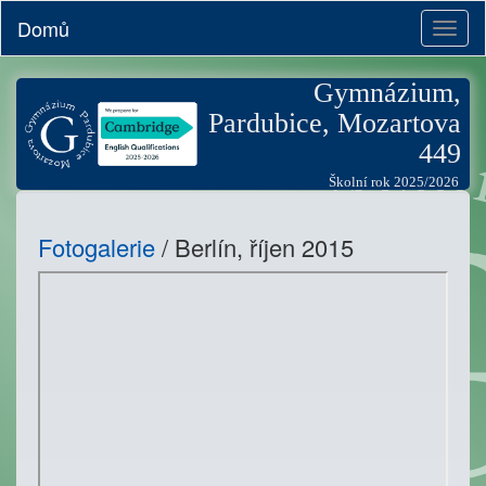
Domů
Toggl
naviga
Gymnázium,
Pardubice, Mozartova
449
Školní rok 2025/2026
Fotogalerie
/ Berlín, říjen 2015