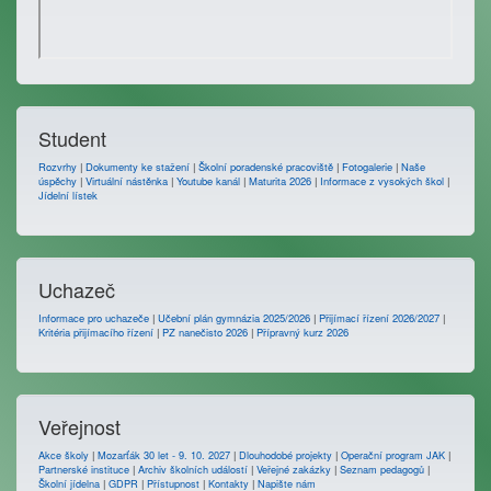
Student
Rozvrhy
|
Dokumenty ke stažení
|
Školní poradenské pracoviště
|
Fotogalerie
|
Naše
úspěchy
|
Virtuální nástěnka
|
Youtube kanál
|
Maturita 2026
|
Informace z vysokých škol
|
Jídelní lístek
Uchazeč
Informace pro uchazeče
|
Učební plán gymnázia 2025/2026
|
Přijímací řízení 2026/2027
|
Kritéria přijímacího řízení
|
PZ nanečisto 2026
|
Přípravný kurz 2026
Veřejnost
Akce školy
|
Mozarťák 30 let - 9. 10. 2027
|
Dlouhodobé projekty
|
Operační program JAK
|
Partnerské instituce
|
Archiv školních událostí
|
Veřejné zakázky
|
Seznam pedagogů
|
Školní jídelna
|
GDPR
|
Přístupnost
|
Kontakty
|
Napište nám